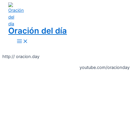
Skip
to
content
Oración del día
Main
Menu
http:// oracion.day
youtube.com/oracionday