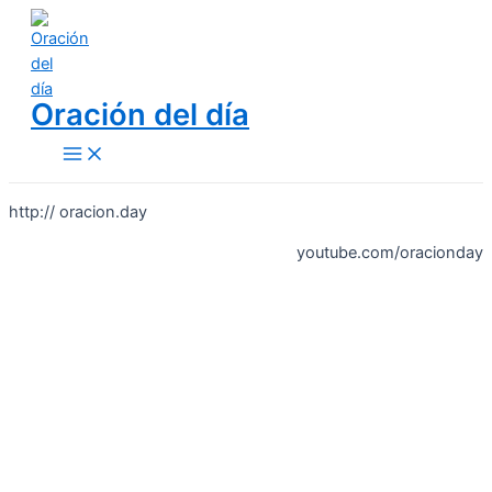
Skip
to
content
Oración del día
Main
Menu
http:// oracion.day
youtube.com/oracionday