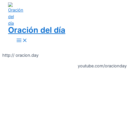
Skip
to
content
Oración del día
Main
Menu
http:// oracion.day
youtube.com/oracionday