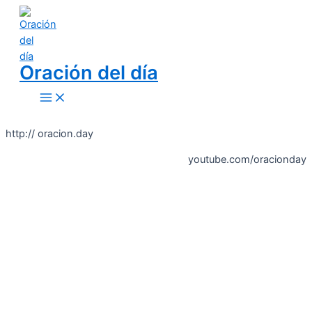
Skip
to
content
Oración del día
Main
Menu
http:// oracion.day
youtube.com/oracionday