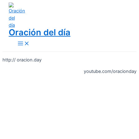
Skip
to
content
Oración del día
Main
Menu
http:// oracion.day
youtube.com/oracionday